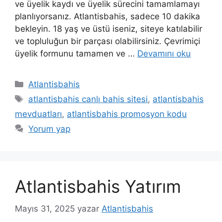
ve üyelik kaydı ve üyelik sürecini tamamlamayı
planlıyorsanız. Atlantisbahis, sadece 10 dakika
bekleyin. 18 yaş ve üstü iseniz, siteye katılabilir
ve topluluğun bir parçası olabilirsiniz. Çevrimiçi
üyelik formunu tamamen ve …
Devamını oku
Kategoriler
Atlantisbahis
Etiketler
atlantisbahis canlı bahis sitesi
,
atlantisbahis
mevduatları
,
atlantisbahis promosyon kodu
Yorum yap
Atlantisbahis Yatırım
Mayıs 31, 2025
yazar
Atlantisbahis