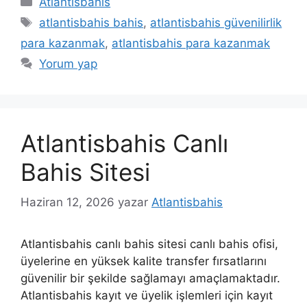
Atlantisbahis
Etiketler
atlantisbahis bahis
,
atlantisbahis güvenilirlik
para kazanmak
,
atlantisbahis para kazanmak
Yorum yap
Atlantisbahis Canlı
Bahis Sitesi
Haziran 12, 2026
yazar
Atlantisbahis
Atlantisbahis canlı bahis sitesi canlı bahis ofisi,
üyelerine en yüksek kalite transfer fırsatlarını
güvenilir bir şekilde sağlamayı amaçlamaktadır.
Atlantisbahis kayıt ve üyelik işlemleri için kayıt