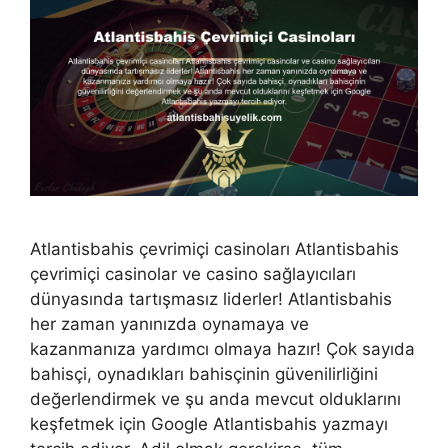
Atlantisbahis çevrimiçi casinoları Atlantisbahis
çevrimiçi casinolar ve casino sağlayıcıları
dünyasında tartışmasız liderler! Atlantisbahis
her zaman yanınızda oynamaya ve
kazanmanıza yardımcı olmaya hazır! Çok sayıda
bahisçi, oynadıkları bahisçinin güvenilirliğini
değerlendirmek ve şu anda mevcut olduklarını
keşfetmek için Google Atlantisbahis yazmayı