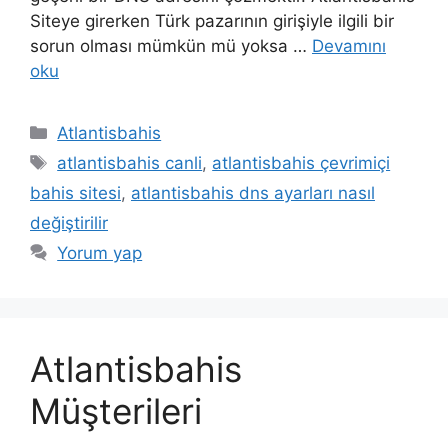
Siteye girerken Türk pazarının girişiyle ilgili bir
sorun olması mümkün mü yoksa …
Devamını
oku
Kategoriler
Atlantisbahis
Etiketler
atlantisbahis canli
,
atlantisbahis çevrimiçi
bahis sitesi
,
atlantisbahis dns ayarları nasıl
değiştirilir
Yorum yap
Atlantisbahis
Müşterileri