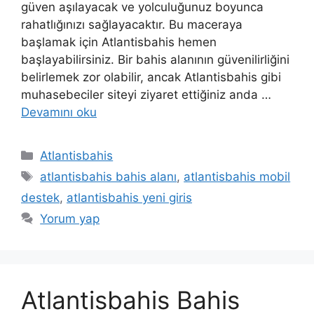
güven aşılayacak ve yolculuğunuz boyunca
rahatlığınızı sağlayacaktır. Bu maceraya
başlamak için Atlantisbahis hemen
başlayabilirsiniz. Bir bahis alanının güvenilirliğini
belirlemek zor olabilir, ancak Atlantisbahis gibi
muhasebeciler siteyi ziyaret ettiğiniz anda …
Devamını oku
Kategoriler
Atlantisbahis
Etiketler
atlantisbahis bahis alanı
,
atlantisbahis mobil
destek
,
atlantisbahis yeni giris
Yorum yap
Atlantisbahis Bahis