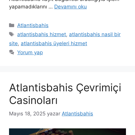
yapamadıklarını …
Devamını oku
Kategoriler
Atlantisbahis
Etiketler
atlantisbahis hizmet
,
atlantisbahis nasil bir
site
,
atlantisbahis üyeleri hizmet
Yorum yap
Atlantisbahis Çevrimiçi
Casinoları
Mayıs 18, 2025
yazar
Atlantisbahis