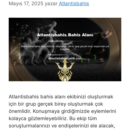
Mayıs 17, 2025
yazar
Atlantisbahis
Atlantisbahis bahis alanı ekibinizi oluşturmak
için bir grup gerçek birey oluşturmak çok
önemlidir. Konuşmaya girdiğimizde eylemlerini
kolayca gözlemleyebiliriz. Bu ekip tüm
soruşturmalarınızı ve endişelerinizi ele alacak,