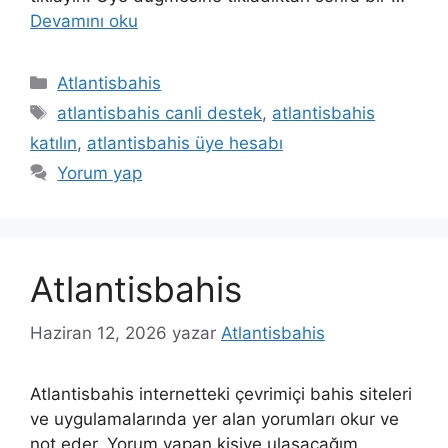
Devamını oku
Kategoriler
Atlantisbahis
Etiketler
atlantisbahis canli destek
,
atlantisbahis
katılın
,
atlantisbahis üye hesabı
Yorum yap
Atlantisbahis
Haziran 12, 2026
yazar
Atlantisbahis
Atlantisbahis internetteki çevrimiçi bahis siteleri
ve uygulamalarında yer alan yorumları okur ve
not eder. Yorum yapan kişiye ulaşacağım.