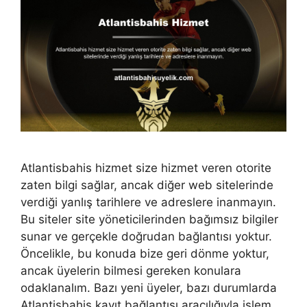
Atlantisbahis hizmet size hizmet veren otorite
zaten bilgi sağlar, ancak diğer web sitelerinde
verdiği yanlış tarihlere ve adreslere inanmayın.
Bu siteler site yöneticilerinden bağımsız bilgiler
sunar ve gerçekle doğrudan bağlantısı yoktur.
Öncelikle, bu konuda bize geri dönme yoktur,
ancak üyelerin bilmesi gereken konulara
odaklanalım. Bazı yeni üyeler, bazı durumlarda
Atlantisbahis kayıt bağlantısı aracılığıyla işlem