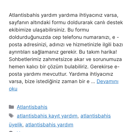
Atlantisbahis yardım yardıma ihtiyacınız varsa,
sayfanın altındaki formu doldurarak canlı destek
ekibimize ulaşabilirsiniz. Bu formu
doldurduğunuzda cep telefonu numaranızı, e -
posta adresinizi, adınızı ve hizmetinizle ilgili bazı
ayrıntıları sağlamanız gerekir. Bu takım harika!
Sohbetlerimiz zahmetsizce akar ve sorunumuza
hemen kalıcı bir çözüm bulabiliriz. Gerekirse e-
posta yardımı mevcuttur. Yardıma ihtiyacınız
varsa, bize istediğiniz zaman bir e …
Devamını
oku
Kategoriler
Atlantisbahis
Etiketler
atlantisbahis kayıt yardım
,
atlantisbahis
üyelik
,
atlantisbahis yardım