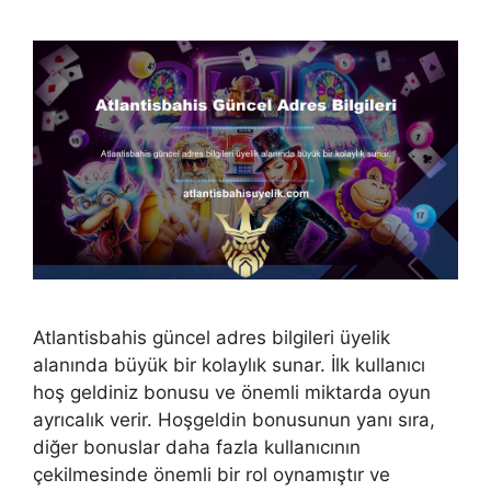
Atlantisbahis güncel adres bilgileri üyelik
alanında büyük bir kolaylık sunar. İlk kullanıcı
hoş geldiniz bonusu ve önemli miktarda oyun
ayrıcalık verir. Hoşgeldin bonusunun yanı sıra,
diğer bonuslar daha fazla kullanıcının
çekilmesinde önemli bir rol oynamıştır ve