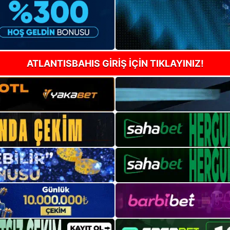
ATLANTISBAHIS GİRİŞ İÇİN TIKLAYINIZ!