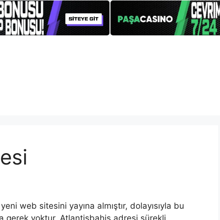
esi
eni web sitesini yayına almıştır, dolayısıyla bu
gerek yoktur. Atlantisbahis adresi sürekli