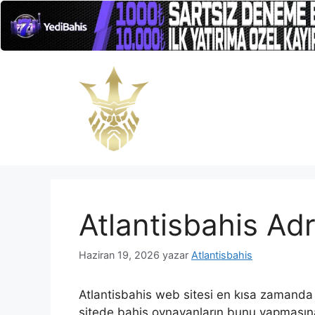
İçeriğe
atla
Atlantisbahis Adr
Haziran 19, 2026
yazar
Atlantisbahis
Atlantisbahis web sitesi en kısa zamanda y
sitede bahis oynayanların bunu yapmasına 