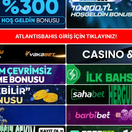
ATLANTISBAHIS GİRİŞ İÇİN TIKLAYINIZ!