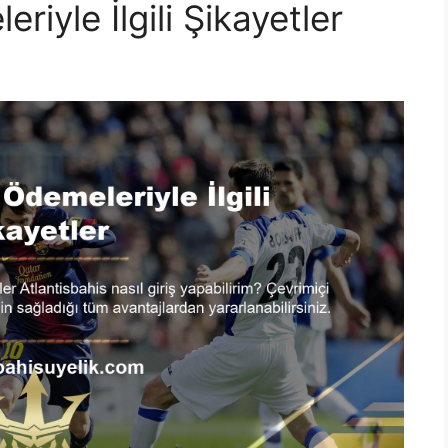
riyle İlgili Şikayetler