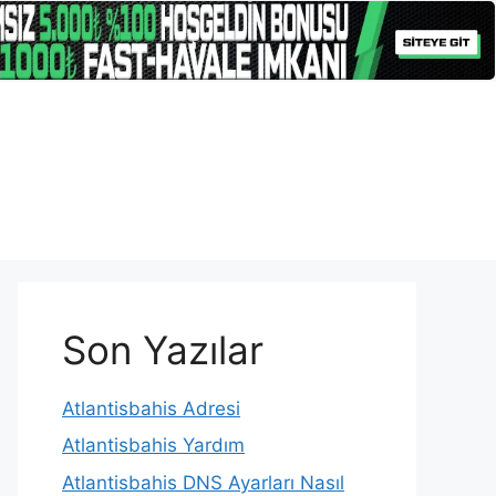
Son Yazılar
Atlantisbahis Adresi
Atlantisbahis Yardım
Atlantisbahis DNS Ayarları Nasıl