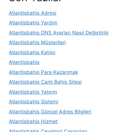
Atlantisbahis Adresi
Atlantisbahis Yardım
Atlantisbahis DNS Ayarları Nasıl Değiştirilir
Atlantisbahis Müşterileri
Atlantisbahis Katılın
Atlantisbahis
Atlantisbahis Para Kazanmak
Atlantisbahis Canlı Bahis Sitesi
Atlantisbahis Yatırım
Atlantisbahis Sistemi
Atlantisbahis Güncel Adres Bilgileri
Atlantisbahis Hizmet
Atlantisbahis Çevrimiçi Casinoları