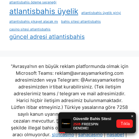
atlantisbahis ödeme seçeneği
atlantisbahis üyelik
atlantisbahis üyelik girişi
atlantisbahis şikayet alacak mı
bahis sitesi atlantisbahis
casino sitesi atlantisbahis
güncel adresi atlantisbahis
"Avrasya'nın en büyük reklam platformunda olmak için
Microsoft Teams:
reklam@avrasyamarketing.com
adresimizden veya Telegram: @Avrasyamarketing
adresimizden irtibat kurabilirsiniz. (Tek iletişim
adreslerimiz teams / telegram ve mail adresimizdir.
Harici hiçbir iletişim adresimiz bulunmamaktadır.
Lütfen itibar etmeyiniz.) Türkiye yasalarına göre 7258
sayılı kanun uyarınca yasa dışı bahis oynamanın
cezaları mevcuttur. Şu an bulunduğunuz site hiç bir
şekilde illegal bahis oyunları oynatmıyor ve oynamaya
aracı olmuyordur.
slotcasino
|
sahacasino
|
nasabet
|