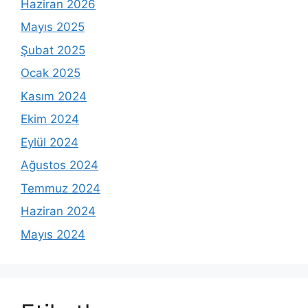
Haziran 2026
Mayıs 2025
Şubat 2025
Ocak 2025
Kasım 2024
Ekim 2024
Eylül 2024
Ağustos 2024
Temmuz 2024
Haziran 2024
Mayıs 2024