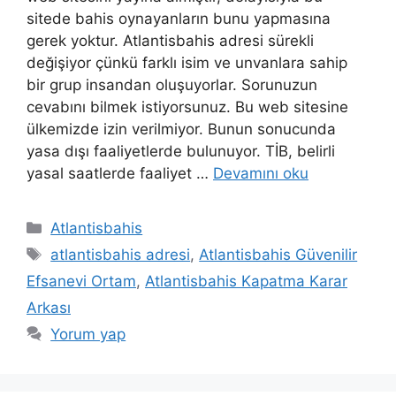
sitede bahis oynayanların bunu yapmasına
gerek yoktur. Atlantisbahis adresi sürekli
değişiyor çünkü farklı isim ve unvanlara sahip
bir grup insandan oluşuyorlar. Sorunuzun
cevabını bilmek istiyorsunuz. Bu web sitesine
ülkemizde izin verilmiyor. Bunun sonucunda
yasa dışı faaliyetlerde bulunuyor. TİB, belirli
yasal saatlerde faaliyet …
Devamını oku
Kategoriler
Atlantisbahis
Etiketler
atlantisbahis adresi
,
Atlantisbahis Güvenilir
Efsanevi Ortam
,
Atlantisbahis Kapatma Karar
Arkası
Yorum yap