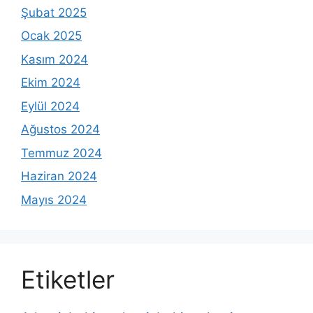
Şubat 2025
Ocak 2025
Kasım 2024
Ekim 2024
Eylül 2024
Ağustos 2024
Temmuz 2024
Haziran 2024
Mayıs 2024
Etiketler