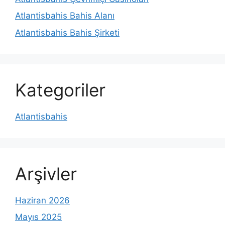
Atlantisbahis Bahis Alanı
Atlantisbahis Bahis Şirketi
Kategoriler
Atlantisbahis
Arşivler
Haziran 2026
Mayıs 2025