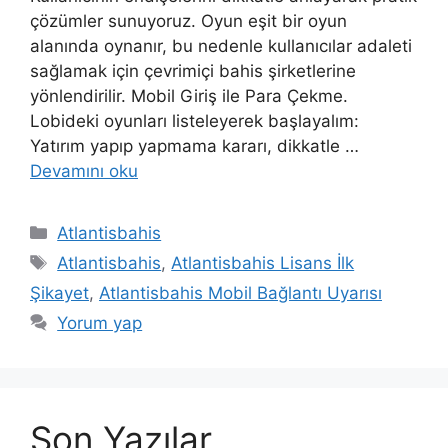
çözümler sunuyoruz. Oyun eşit bir oyun
alanında oynanır, bu nedenle kullanıcılar adaleti
sağlamak için çevrimiçi bahis şirketlerine
yönlendirilir. Mobil Giriş ile Para Çekme.
Lobideki oyunları listeleyerek başlayalım:
Yatırım yapıp yapmama kararı, dikkatle …
Devamını oku
Kategoriler
Atlantisbahis
Etiketler
Atlantisbahis
,
Atlantisbahis Lisans İlk
Şikayet
,
Atlantisbahis Mobil Bağlantı Uyarısı
Yorum yap
Son Yazılar