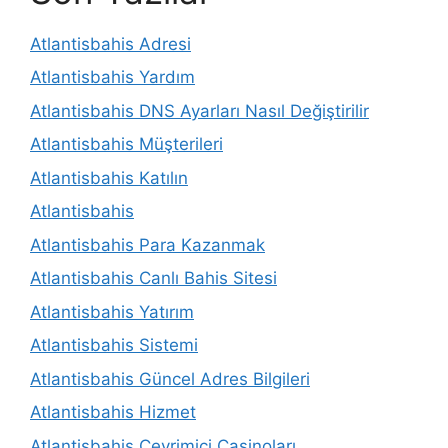
Atlantisbahis Adresi
Atlantisbahis Yardım
Atlantisbahis DNS Ayarları Nasıl Değiştirilir
Atlantisbahis Müşterileri
Atlantisbahis Katılın
Atlantisbahis
Atlantisbahis Para Kazanmak
Atlantisbahis Canlı Bahis Sitesi
Atlantisbahis Yatırım
Atlantisbahis Sistemi
Atlantisbahis Güncel Adres Bilgileri
Atlantisbahis Hizmet
Atlantisbahis Çevrimiçi Casinoları