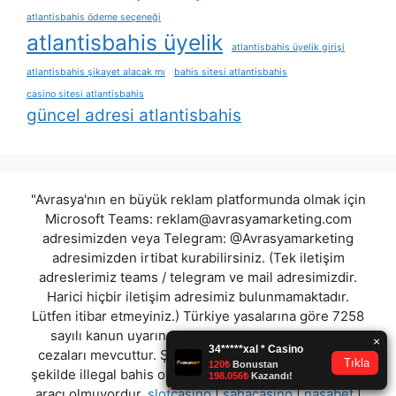
atlantisbahis ödeme seçeneği
atlantisbahis üyelik
atlantisbahis üyelik girişi
atlantisbahis şikayet alacak mı
bahis sitesi atlantisbahis
casino sitesi atlantisbahis
güncel adresi atlantisbahis
"Avrasya'nın en büyük reklam platformunda olmak için
Microsoft Teams:
reklam@avrasyamarketing.com
adresimizden veya Telegram: @Avrasyamarketing
adresimizden irtibat kurabilirsiniz. (Tek iletişim
adreslerimiz teams / telegram ve mail adresimizdir.
Harici hiçbir iletişim adresimiz bulunmamaktadır.
Lütfen itibar etmeyiniz.) Türkiye yasalarına göre 7258
sayılı kanun uyarınca yasa dışı bahis oynamanın
cezaları mevcuttur. Şu an bulunduğunuz site hiç bir
şekilde illegal bahis oyunları oynatmıyor ve oynamaya
aracı olmuyordur.
slotcasino
|
sahacasino
|
nasabet
|