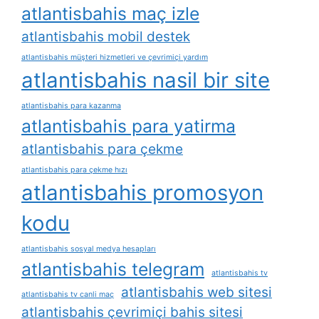
atlantisbahis maç izle
atlantisbahis mobil destek
atlantisbahis müşteri hizmetleri ve çevrimiçi yardım
atlantisbahis nasil bir site
atlantisbahis para kazanma
atlantisbahis para yatirma
atlantisbahis para çekme
atlantisbahis para çekme hızı
atlantisbahis promosyon
kodu
atlantisbahis sosyal medya hesapları
atlantisbahis telegram
atlantisbahis tv
atlantisbahis web sitesi
atlantisbahis tv canli maç
atlantisbahis çevrimiçi bahis sitesi