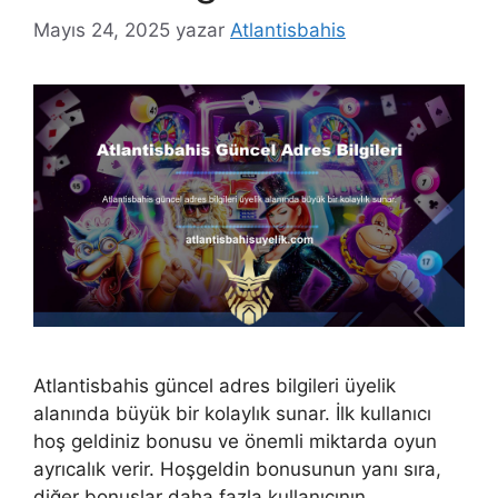
Mayıs 24, 2025
yazar
Atlantisbahis
Atlantisbahis güncel adres bilgileri üyelik
alanında büyük bir kolaylık sunar. İlk kullanıcı
hoş geldiniz bonusu ve önemli miktarda oyun
ayrıcalık verir. Hoşgeldin bonusunun yanı sıra,
diğer bonuslar daha fazla kullanıcının