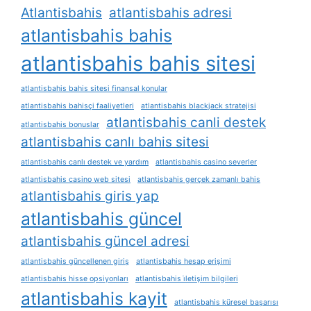
Atlantisbahis
atlantisbahis adresi
atlantisbahis bahis
atlantisbahis bahis sitesi
atlantisbahis bahis sitesi finansal konular
atlantisbahis bahisçi faaliyetleri
atlantisbahis blackjack stratejisi
atlantisbahis canli destek
atlantisbahis bonuslar
atlantisbahis canlı bahis sitesi
atlantisbahis canlı destek ve yardım
atlantisbahis casino severler
atlantisbahis casino web sitesi
atlantisbahis gerçek zamanlı bahis
atlantisbahis giris yap
atlantisbahis güncel
atlantisbahis güncel adresi
atlantisbahis güncellenen giriş
atlantisbahis hesap erişimi
atlantisbahis hisse opsiyonları
atlantisbahis i̇letişim bilgileri
atlantisbahis kayit
atlantisbahis küresel başarısı