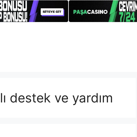
lı destek ve yardım