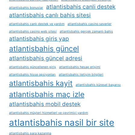
atlantisbahis canli destek
atlantisbahis bonuslar
atlantisbahis canlı bahis sitesi
atlantisbahis canlı destek ve yardım
atlantisbahis casino severler
atlantisbahis casino web sitesi
atlantisbahis gerçek zamanlı bahis
atlantisbahis giris yap
atlantisbahis güncel
atlantisbahis güncel adresi
atlantisbahis güncellenen giriş
atlantisbahis hesap erişimi
atlantisbahis hisse opsiyonları
atlantisbahis i̇letişim bilgileri
atlantisbahis kayit
atlantisbahis küresel başarısı
atlantisbahis maç izle
atlantisbahis mobil destek
atlantisbahis müşteri hizmetleri ve çevrimiçi yardım
atlantisbahis nasil bir site
atlantisbahis para kazanma