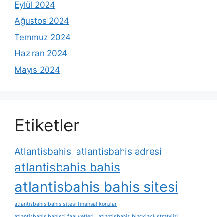
Eylül 2024
Ağustos 2024
Temmuz 2024
Haziran 2024
Mayıs 2024
Etiketler
Atlantisbahis
atlantisbahis adresi
atlantisbahis bahis
atlantisbahis bahis sitesi
atlantisbahis bahis sitesi finansal konular
atlantisbahis bahisçi faaliyetleri
atlantisbahis blackjack stratejisi