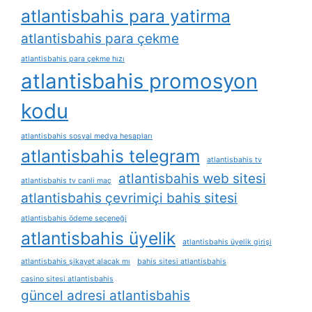
atlantisbahis para yatirma
atlantisbahis para çekme
atlantisbahis para çekme hızı
atlantisbahis promosyon
kodu
atlantisbahis sosyal medya hesapları
atlantisbahis telegram
atlantisbahis tv
atlantisbahis web sitesi
atlantisbahis tv canli maç
atlantisbahis çevrimiçi bahis sitesi
atlantisbahis ödeme seçeneği
atlantisbahis üyelik
atlantisbahis üyelik girişi
atlantisbahis şikayet alacak mı
bahis sitesi atlantisbahis
casino sitesi atlantisbahis
güncel adresi atlantisbahis