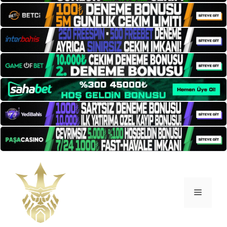
İçeriğe
atla
Menü