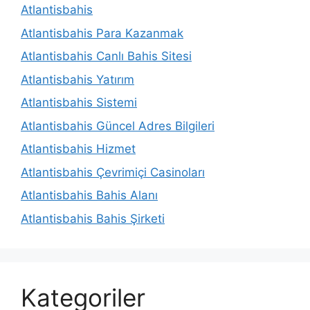
Atlantisbahis
Atlantisbahis Para Kazanmak
Atlantisbahis Canlı Bahis Sitesi
Atlantisbahis Yatırım
Atlantisbahis Sistemi
Atlantisbahis Güncel Adres Bilgileri
Atlantisbahis Hizmet
Atlantisbahis Çevrimiçi Casinoları
Atlantisbahis Bahis Alanı
Atlantisbahis Bahis Şirketi
Kategoriler