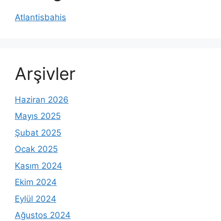
Atlantisbahis
Arşivler
Haziran 2026
Mayıs 2025
Şubat 2025
Ocak 2025
Kasım 2024
Ekim 2024
Eylül 2024
Ağustos 2024