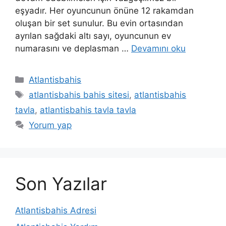
eşyadır. Her oyuncunun önüne 12 rakamdan
oluşan bir set sunulur. Bu evin ortasından
ayrılan sağdaki altı sayı, oyuncunun ev
numarasını ve deplasman …
Devamını oku
Kategoriler
Atlantisbahis
Etiketler
atlantisbahis bahis sitesi
,
atlantisbahis
tavla
,
atlantisbahis tavla tavla
Yorum yap
Son Yazılar
Atlantisbahis Adresi