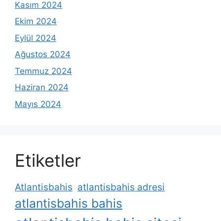
Kasım 2024
Ekim 2024
Eylül 2024
Ağustos 2024
Temmuz 2024
Haziran 2024
Mayıs 2024
Etiketler
Atlantisbahis
atlantisbahis adresi
atlantisbahis bahis