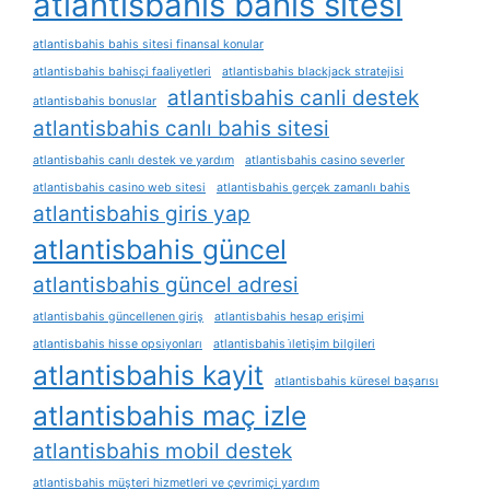
atlantisbahis bahis sitesi
atlantisbahis bahis sitesi finansal konular
atlantisbahis bahisçi faaliyetleri
atlantisbahis blackjack stratejisi
atlantisbahis canli destek
atlantisbahis bonuslar
atlantisbahis canlı bahis sitesi
atlantisbahis canlı destek ve yardım
atlantisbahis casino severler
atlantisbahis casino web sitesi
atlantisbahis gerçek zamanlı bahis
atlantisbahis giris yap
atlantisbahis güncel
atlantisbahis güncel adresi
atlantisbahis güncellenen giriş
atlantisbahis hesap erişimi
atlantisbahis hisse opsiyonları
atlantisbahis i̇letişim bilgileri
atlantisbahis kayit
atlantisbahis küresel başarısı
atlantisbahis maç izle
atlantisbahis mobil destek
atlantisbahis müşteri hizmetleri ve çevrimiçi yardım