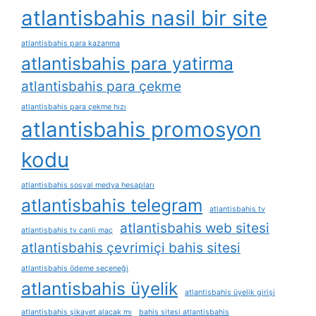
atlantisbahis nasil bir site
atlantisbahis para kazanma
atlantisbahis para yatirma
atlantisbahis para çekme
atlantisbahis para çekme hızı
atlantisbahis promosyon
kodu
atlantisbahis sosyal medya hesapları
atlantisbahis telegram
atlantisbahis tv
atlantisbahis web sitesi
atlantisbahis tv canli maç
atlantisbahis çevrimiçi bahis sitesi
atlantisbahis ödeme seçeneği
atlantisbahis üyelik
atlantisbahis üyelik girişi
atlantisbahis şikayet alacak mı
bahis sitesi atlantisbahis