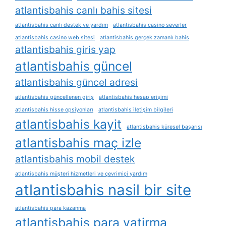
atlantisbahis canlı bahis sitesi
atlantisbahis canlı destek ve yardım
atlantisbahis casino severler
atlantisbahis casino web sitesi
atlantisbahis gerçek zamanlı bahis
atlantisbahis giris yap
atlantisbahis güncel
atlantisbahis güncel adresi
atlantisbahis güncellenen giriş
atlantisbahis hesap erişimi
atlantisbahis hisse opsiyonları
atlantisbahis i̇letişim bilgileri
atlantisbahis kayit
atlantisbahis küresel başarısı
atlantisbahis maç izle
atlantisbahis mobil destek
atlantisbahis müşteri hizmetleri ve çevrimiçi yardım
atlantisbahis nasil bir site
atlantisbahis para kazanma
atlantisbahis para yatirma