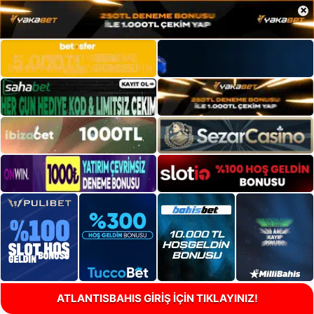
×
ATLANTISBAHIS GİRİŞ İÇİN TIKLAYINIZ!