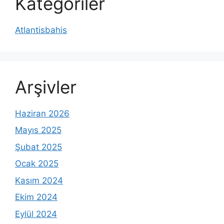
Kategoriler
Atlantisbahis
Arşivler
Haziran 2026
Mayıs 2025
Şubat 2025
Ocak 2025
Kasım 2024
Ekim 2024
Eylül 2024